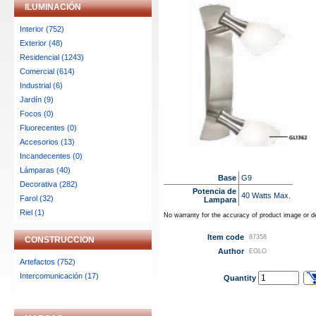
ILUMINACIÓN
Interior (752)
Exterior (48)
Residencial (1243)
Comercial (614)
Industrial (6)
Jardín (9)
Focos (0)
Fluorecentes (0)
Accesorios (13)
Incandecentes (0)
Lámparas (40)
Base
G9
Decorativa (282)
Potencia de
40 Watts Max.
Farol (32)
Lampara
Riel (1)
No warranty for the accuracy of product image or de
Item code
87358
CONSTRUCCION
Author
EGLO
Artefactos (752)
Intercomunicación (17)
Quantity