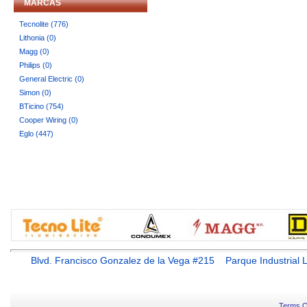
MARCAS
Tecnolite (776)
Lithonia (0)
Magg (0)
Philips (0)
General Electric (0)
Simon (0)
BTicino (754)
Cooper Wiring (0)
Eglo (447)
Blvd. Francisco Gonzalez de la Vega #215 Parque Industr
Terms O