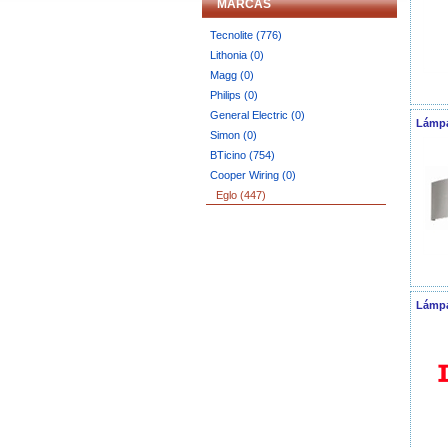
MARCAS
Tecnolite (776)
Lithonia (0)
Magg (0)
Philips (0)
General Electric (0)
Lámpa
Simon (0)
BTicino (754)
Cooper Wiring (0)
Eglo (447)
Lámpa