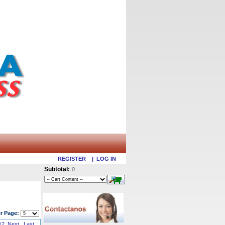
REGISTER
|
LOG IN
Subtotal:
0
r Page:
12
Next
Last