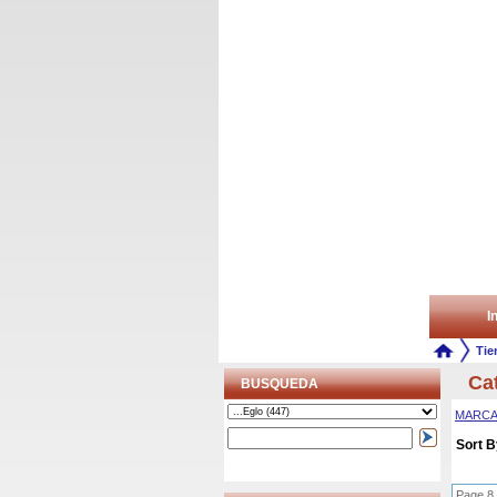
In
Tie
Ca
BUSQUEDA
MARC
Sort B
Page 8 