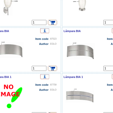
ra BIA
Lámpara BIA
Item code
Item
87523
Author
A
EGLO
ra BIA 1
Lámpara BIA 1
Item code
Item
87759
Author
A
EGLO