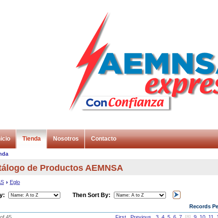
icio
Tienda
Nosotros
Contacto
nda
tálogo de Productos AEMNSA
AS
Eglo
y:
Then Sort By:
Records Pe
of 45
First
Previous
3
4
5
6
7
[8]
9
10
11