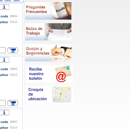
 code
88954
uthor
EGLO
 code
88953
uthor
EGLO
 code
88957
uthor
EGLO