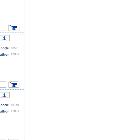
 code
87521
uthor
EGLO
 code
87758
uthor
EGLO