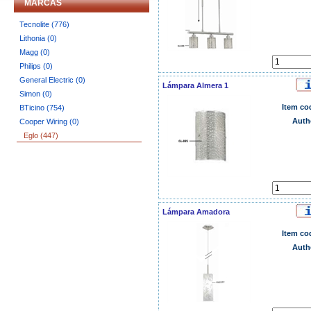
MARCAS
Tecnolite (776)
Lithonia (0)
Magg (0)
Philips (0)
General Electric (0)
Lámpara Almera 1
Simon (0)
Item co
BTicino (754)
Auth
Cooper Wiring (0)
Eglo (447)
Lámpara Amadora
Item co
Auth