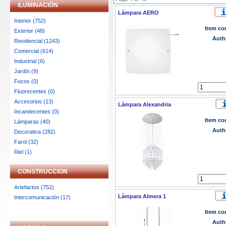
ILUMINACIÓN
Lámpara AERO
Interior (752)
Item co
Exterior (48)
Auth
Residencial (1243)
Comercial (614)
Industrial (6)
Jardín (9)
Focos (0)
Fluorecentes (0)
Accesorios (13)
Lámpara Alexandria
Incandecentes (0)
Item co
Lámparas (40)
Auth
Decorativa (282)
Farol (32)
Riel (1)
CONSTRUCCION
Artefactos (752)
Lámpara Almera 1
Intercomunicación (17)
Item co
Auth