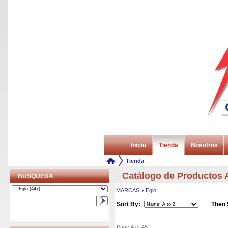
Inicio
Tienda
Nosotros
Tienda
Catálogo de Producto
BUSQUEDA
MARCAS
Eglo
Sort By:
Then 
Page 4 of 45