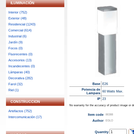
ILUMINACIÓN
Interior (752)
Exterior (48)
Residencial (1243)
Comercial (614)
Industrial (6)
Jardín (9)
Focos (0)
Fluorecentes (0)
Accesorios (13)
Incandecentes (0)
Lámparas (40)
Decorativa (282)
Base
E26
Farol (32)
Potencia de
Riel (1)
60 Watts Max.
Lampara
IP
23
CONSTRUCCION
No warranty for the accuracy of product image or de
Artefactos (752)
Item code
86388
Intercomunicación (17)
Author
EGLO
Quantity