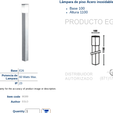
Lámpara de piso Acero inoxidabl
Base 100
Altura 1100
Base
E26
Potencia de
60 Watts Max.
Lampara
IP
23
nty for the accuracy of product image or description.
Item code
86389
Author
EGLO
Quantity