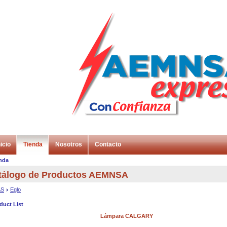
icio
Tienda
Nosotros
Contacto
nda
tálogo de Productos AEMNSA
AS
Eglo
duct List
Lámpara CALGARY