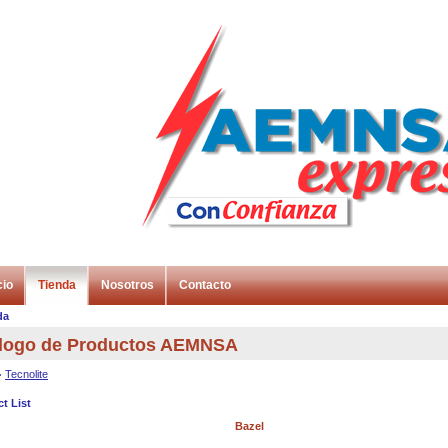
cio
Tienda
Nosotros
Contacto
da
logo de Productos AEMNSA
Tecnolite
t List
Bazel