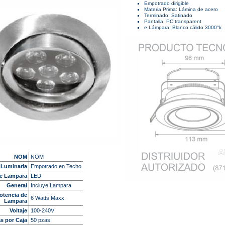
Empotrado dirigible
Materia Prima: Lámina de acero
Terminado: Satinado
Pantalla: PC transparent
e Lámpara: Blanco cálido 3000°k
NOM
NOM
 Luminaria
Empotrado en Techo
de Lampara
LED
General
Incluye Lampara
otencia de
6 Watts Maxx.
Lampara
Voltaje
100-240V
s por Caja
50 pzas.