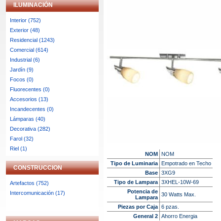
ILUMINACIÓN
Interior (752)
Exterior (48)
Residencial (1243)
Comercial (614)
Industrial (6)
Jardín (9)
Focos (0)
Fluorecentes (0)
Accesorios (13)
Incandecentes (0)
Lámparas (40)
Decorativa (282)
Farol (32)
Riel (1)
NOM
NOM
Tipo de Luminaria
Empotrado en Techo
CONSTRUCCION
Base
3XG9
Tipo de Lampara
3XHEL-10W-69
Artefactos (752)
Potencia de
Intercomunicación (17)
30 Watts Max.
Lampara
Piezas por Caja
6 pzas.
General 2
Ahorro Energia