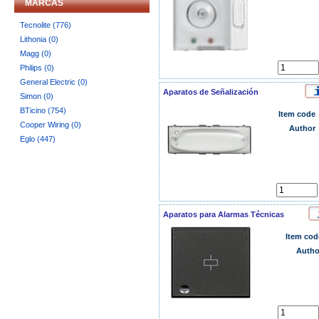
MARCAS
Tecnolite (776)
Lithonia (0)
Magg (0)
Philips (0)
General Electric (0)
Aparatos de Señalización
Simon (0)
BTicino (754)
Item code
Cooper Wiring (0)
Author
Eglo (447)
Aparatos para Alarmas Técnicas
Item cod
Autho