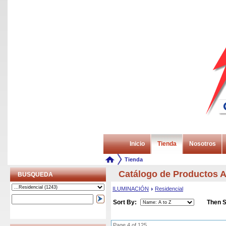
Inicio
Tienda
Nosotros
Tienda
Catálogo de Productos
BUSQUEDA
ILUMINACIÓN
Residencial
Sort By:
Then S
Page 4 of 125