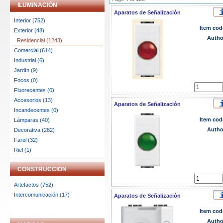
ILUMINACIÓN
Aparatos de Señalización
Interior (752)
Item cod
Exterior (48)
Autho
Residencial (1243)
Comercial (614)
Industrial (6)
Jardín (9)
Focos (0)
Fluorecentes (0)
Accesorios (13)
Aparatos de Señalización
Incandecentes (0)
Item cod
Lámparas (40)
Autho
Decorativa (282)
Farol (32)
Riel (1)
CONSTRUCCION
Artefactos (752)
Intercomunicación (17)
Aparatos de Señalización
Item cod
Autho