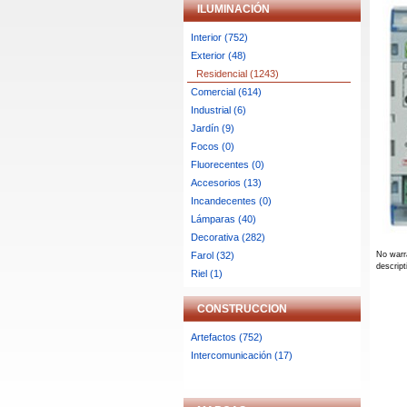
ILUMINACIÓN
Interior (752)
Exterior (48)
Residencial (1243)
Comercial (614)
Industrial (6)
Jardín (9)
Focos (0)
Fluorecentes (0)
Accesorios (13)
Incandecentes (0)
Lámparas (40)
Decorativa (282)
Farol (32)
No warr
descript
Riel (1)
CONSTRUCCION
Artefactos (752)
Intercomunicación (17)