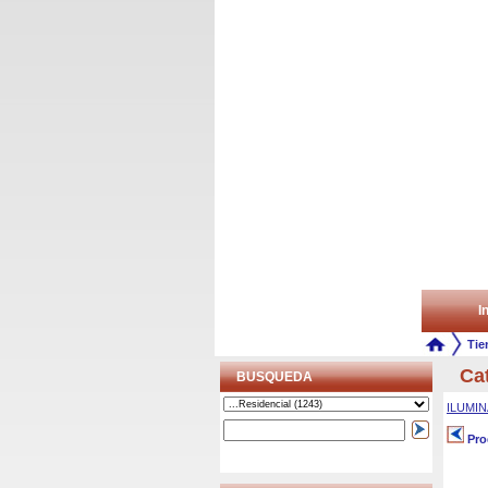
In
Tie
Ca
BUSQUEDA
ILUMI
Pro