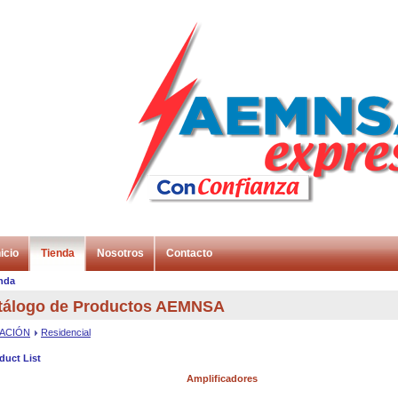
icio
Tienda
Nosotros
Contacto
nda
tálogo de Productos AEMNSA
NACIÓN
Residencial
duct List
Amplificadores