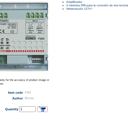
Amplificador
4 módulos DIN para la conexión de dos bocin
Alimentación 127V~
anty for the accuracy of product image or
ion.
Item code
F502
Author
BTicino
Quantity