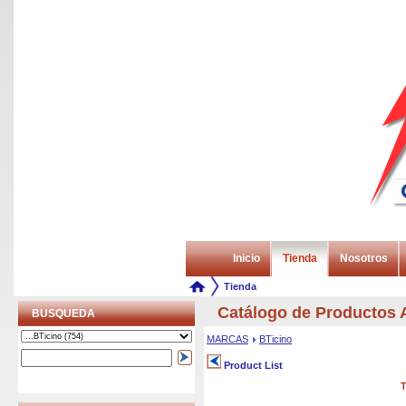
Inicio
Tienda
Nosotros
Tienda
Catálogo de Producto
BUSQUEDA
MARCAS
BTicino
Product List
T