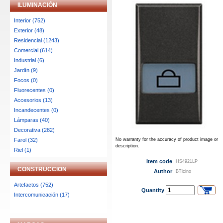
ILUMINACIÓN
Interior (752)
Exterior (48)
Residencial (1243)
Comercial (614)
Industrial (6)
Jardín (9)
Focos (0)
Fluorecentes (0)
Accesorios (13)
Incandecentes (0)
Lámparas (40)
Decorativa (282)
Farol (32)
No warranty for the accuracy of product image or
description.
Riel (1)
Item code
HS4921LP
CONSTRUCCION
Author
BTicino
Artefactos (752)
Quantity
Intercomunicación (17)