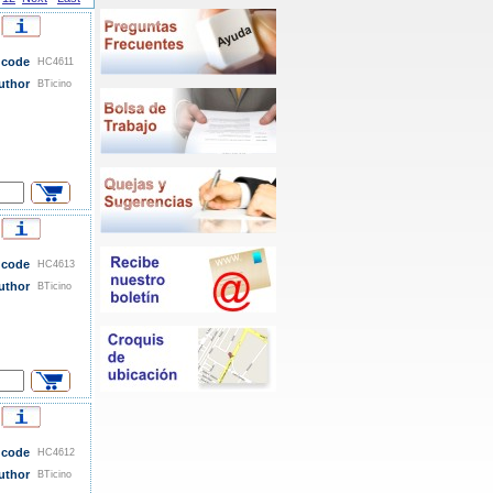
 code
HC4611
uthor
BTicino
 code
HC4613
uthor
BTicino
 code
HC4612
uthor
BTicino