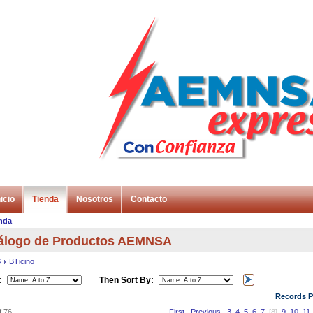
icio
Tienda
Nosotros
Contacto
nda
álogo de Productos AEMNSA
S
BTicino
:
Then Sort By:
Records P
f 76
First
Previous
3
4
5
6
7
[8]
9
10
11