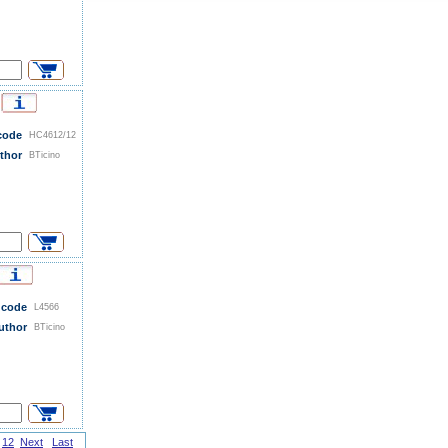
code
HC4612/12
thor
BTicino
 code
L4566
uthor
BTicino
12
Next
Last