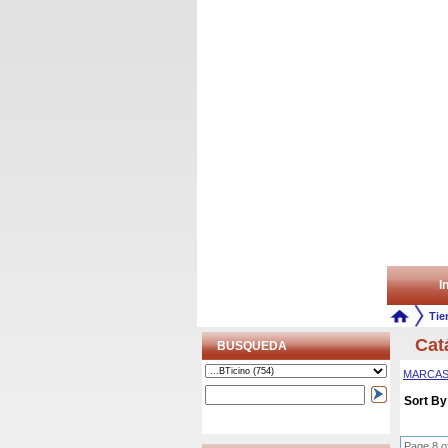
In
Tie
Cat
BUSQUEDA
MARCA
Sort By
Page 8 o