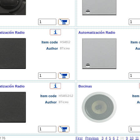
tización Radio
Automatización Radio
Item code
Item 
HS4612
Author
Au
BTicino
tización Radio
Bocinas
Item code
Item
HS4612/12
Author
A
BTicino
f 76
First
Previous
3
4
5
6
7
[8]
9
10
11