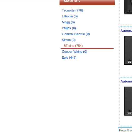
MARCAS
Tecnolite (776)
Lithonia (0)
Magg (0)
Philips (0)
Automa
General Electric (0)
Simon (0)
BTicino (754)
Cooper Wiring (0)
Eglo (447)
Automa
Page 8 o