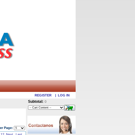
REGISTER
|
LOG IN
Subtotal:
0
er Page:
12
Next
Last