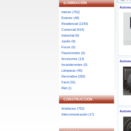
ILUMINACIÓN
Automa
Interior (752)
Exterior (48)
Residencial (1243)
Comercial (614)
Industrial (6)
Jardín (9)
Focos (0)
Fluorecentes (0)
Accesorios (13)
Automa
Incandecentes (0)
Lámparas (40)
Decorativa (282)
Farol (32)
Riel (1)
CONSTRUCCION
Artefactos (752)
Automa
Intercomunicación (17)