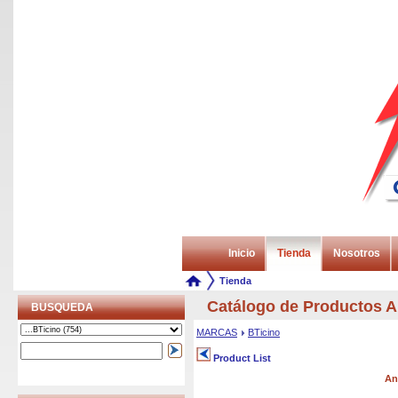
Inicio
Tienda
Nosotros
Tienda
Catálogo de Productos
BUSQUEDA
MARCAS
BTicino
Product List
An