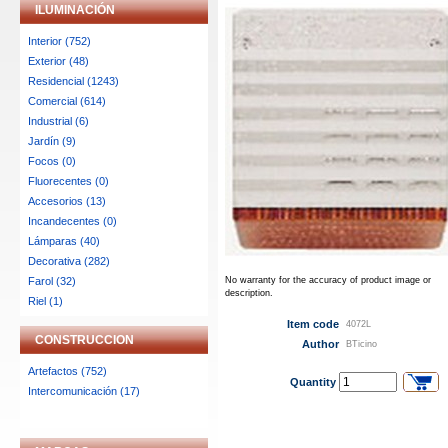
ILUMINACIÓN
Interior (752)
Exterior (48)
Residencial (1243)
Comercial (614)
Industrial (6)
Jardín (9)
Focos (0)
Fluorecentes (0)
Accesorios (13)
Incandecentes (0)
Lámparas (40)
Decorativa (282)
Farol (32)
No warranty for the accuracy of product image or
description.
Riel (1)
Item code
4072L
CONSTRUCCION
Author
BTicino
Artefactos (752)
Quantity
Intercomunicación (17)